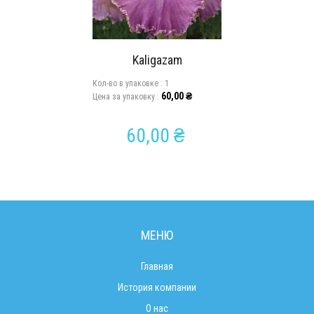
Kaligazam
Кол-во в упаковкe :
1
60,00
₴
Цена за упаковку :
60,00
₴
МЕНЮ
Главная
История компании
О нас