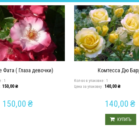
е Фата ( Глаза девочки)
Комтесса Дю Бар
e :
1
Кол-во в упаковкe :
1
150,00
₴
140,00
₴
 :
Цена за упаковку :
150,00
₴
140,00
₴
КУПИТЬ