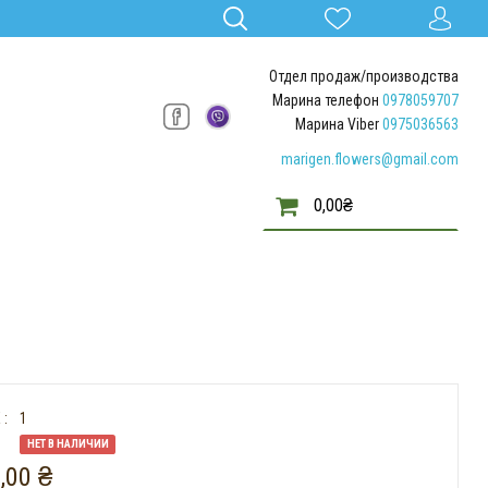
Отдел продаж/производства
Марина телефон
0978059707
Марина Viber
0975036563
marigen.flowers@gmail.com
0,00
₴
 :
1
НЕТ В НАЛИЧИИ
,00
₴