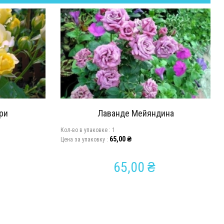
ри
Лаванде Мейяндина
Кол-во в упаковкe :
1
65,00
₴
Цена за упаковку :
65,00
₴