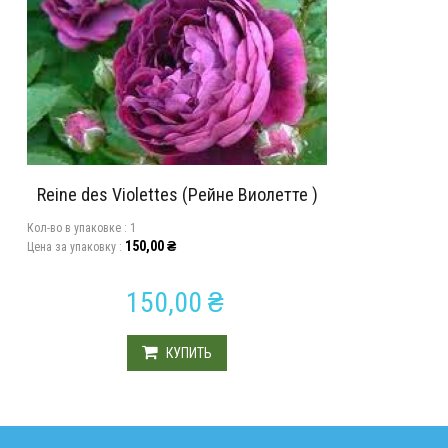
Reine des Violettes (Рейне Виолетте )
Кол-во в упаковкe :
1
150,00
₴
Цена за упаковку :
150,00
₴
КУПИТЬ